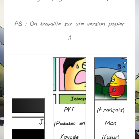
PS : On travaille sur une version papier
;)
PVT
(Français)
(Patates en
Mon
Voyage
(futur)