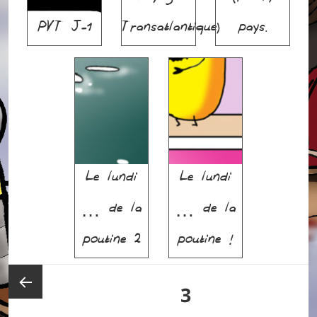
PVT J-1
Transatlantique)
pays.
Le lundi
Le lundi
… de la
… de la
poutine 2
poutine !
Posts
PAGE
3
pagination