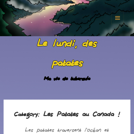
MENU
AND
Le lundi, des
WIDGET
patates
Ma vie de tubercule
Les Patates au Canada !
Category:
Les patates traversent l’océan et