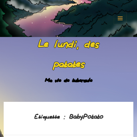
MENU
ET
Le lundi, des
WIDGET
patates
Ma vie de tubercule
BabyPotato
Étiquette :