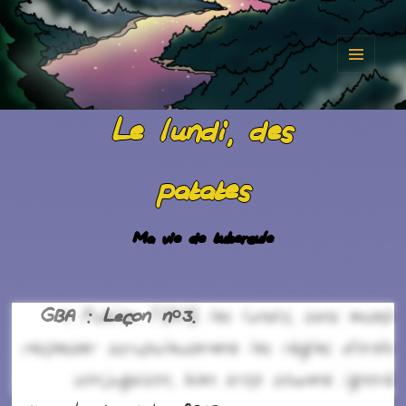
MENU
ET
Le lundi, des
WIDGET
patates
Ma vie de tubercule
GBA : Leçon n°3.