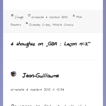
Format
Publié
Auteur
Moe
Image
dimanche 4 octobre 2015
le
Catégories
Baxters
Grandes frites
Mobile Comics
,
4 thoughts on “GBA : Leçon n°3.”
Jean-Guillaume
dit :
dimanche 4 octobre 2015 à 15:34