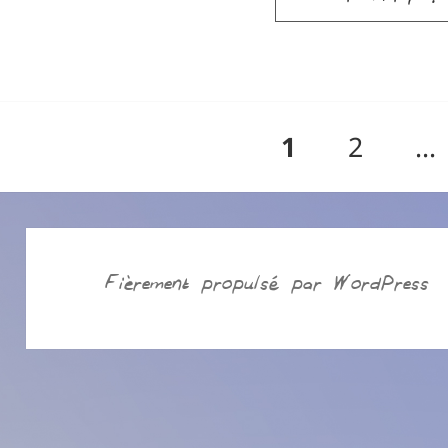
Pagination
PAGE
Page
1
2
…
des
publications
Fièrement propulsé par WordPress