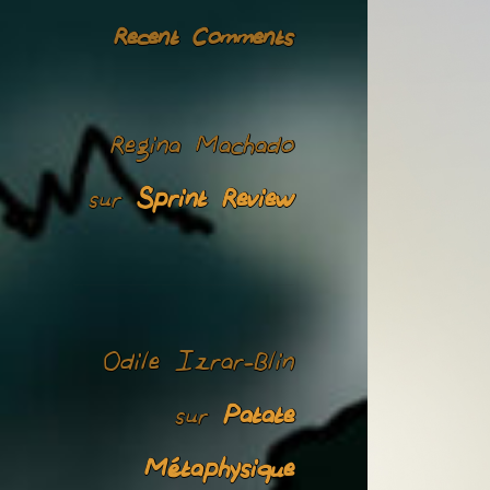
Recent Comments
Regina Machado
Sprint Review
sur
Odile Izrar-Blin
Patate
sur
Métaphysique