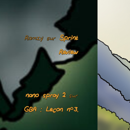
Ramzy
Sprint
sur
Review
nano spray 2
sur
GBA : Leçon n°3.