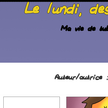
Le lundi, de
Ma vie de tub
Auteur/autrice