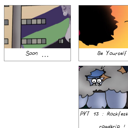
Soon …
Be Yourself
PVT 13 : Rockfe
roadtrip !