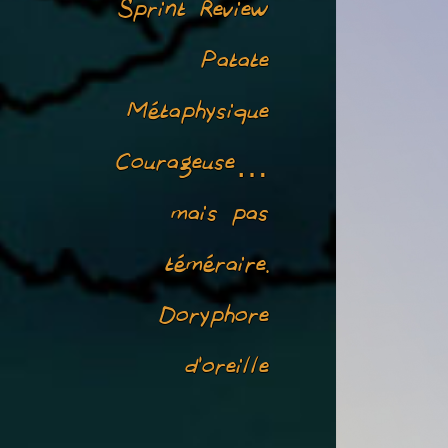
Sprint Review
Patate
Métaphysique
Courageuse…
mais pas
téméraire.
Doryphore
d’oreille