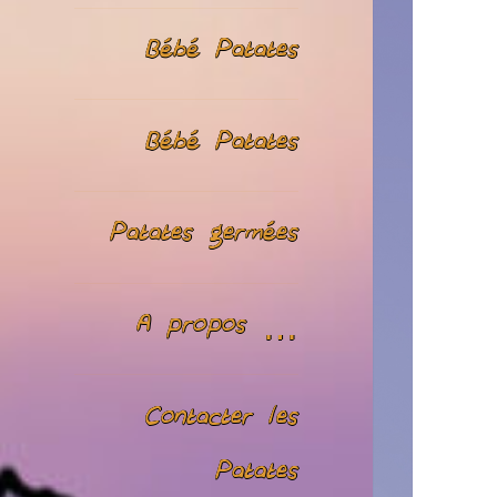
Bébé Patates
Bébé Patates
Patates germées
A propos …
Contacter les
Patates