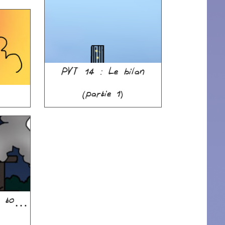
PVT 14 : Le bilan
(partie 1)
st to…