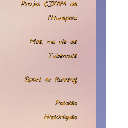
Projet CIVAM de
l’Hurepoix
Moe, ma vie de
Tubercule
Sport et Running
Patates
Historiques