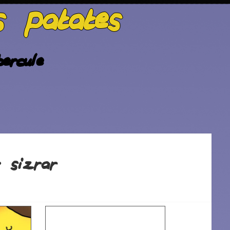
s patates
ercule
sizrar
 :