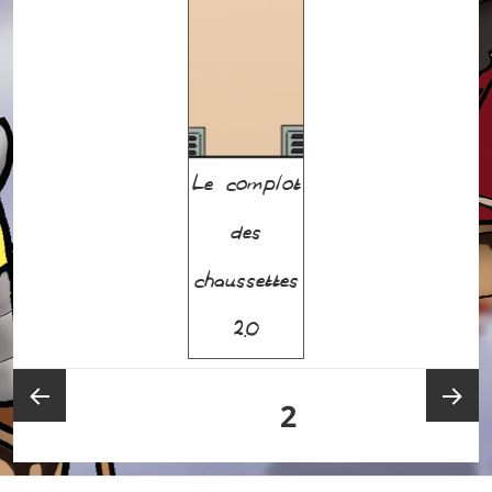
Le complot
des
chaussettes
2.0
Pagination
PAGE
2
des
publications