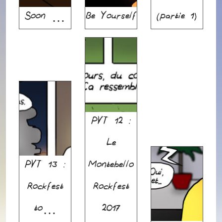
Soon …
Be Yourself
(partie 1)
PVT 12 :
Le
PVT 13 :
Montebello
Rockfest
Rockfest
to…
2017