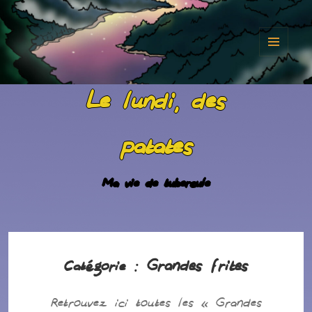
MENU
ET
Le lundi, des
WIDGET
patates
Ma vie de tubercule
Grandes frites
Catégorie :
Retrouvez ici toutes les « Grandes