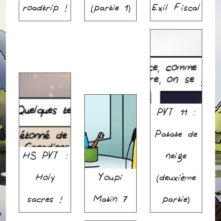
roadtrip !
(partie 1)
Exil Fiscal
PVT 11 :
Patate de
HS PVT :
neige
Holy
Youpi
(deuxième
sacres !
Matin 7
partie)