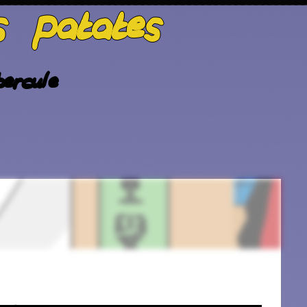
s patates
ercule