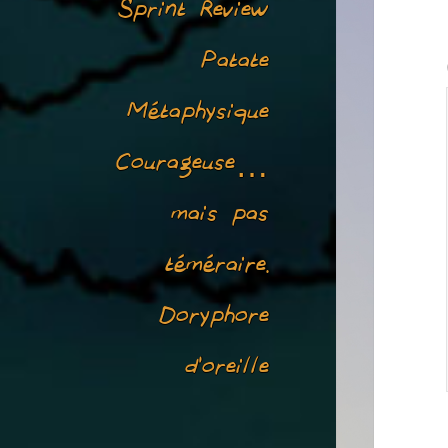
Sprint Review
Patate
Métaphysique
Courageuse…
mais pas
téméraire.
Doryphore
d’oreille