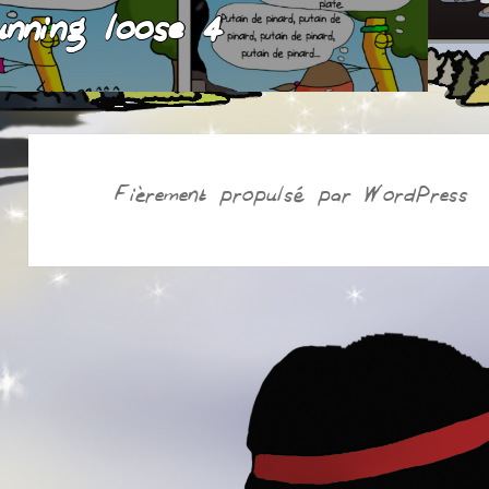
unning loose 4
précédent :
Fièrement propulsé par WordPress