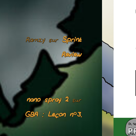
Ramzy
Sprint
sur
Review
nano spray 2
sur
GBA : Leçon n°3.
Navigati
P