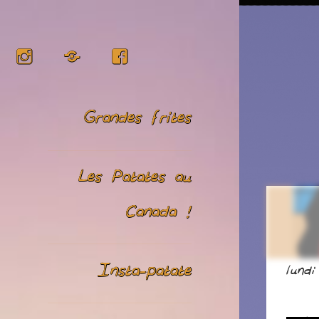
Instagram
RSS
Facebook
Grandes frites
Les Patates au
Canada !
Insta-patate
lundi