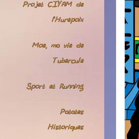
Projet CIVAM de
l’Hurepoix
Moe, ma vie de
Tubercule
Sport et Running
Patates
Historiques