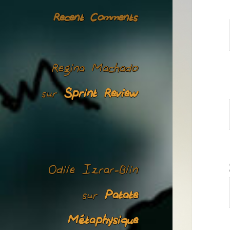
Recent Comments
Regina Machado
Sprint Review
sur
Odile Izrar-Blin
Patate
sur
Métaphysique