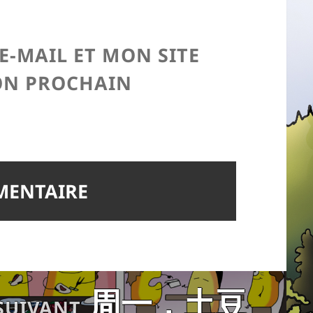
-MAIL ET MON SITE
ON PROCHAIN
周一，土豆
Article
SUIVANT