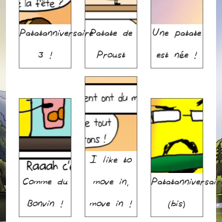
Patatanniversaire
Patate de
Une patate
3 !
Proust
est née !
I like to
Comme du
move in,
Patatanniversair
Bonvin !
move in !
(bis)