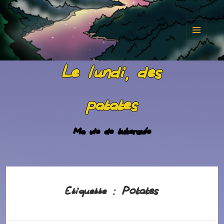
MENU
ET
Le lundi, des
WIDGET
patates
Ma vie de tubercule
Potates
Étiquette :