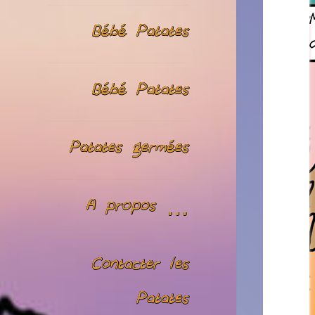
Bébé Patates
Bébé Patates
Patates germées
A propos …
Contacter les
Patates