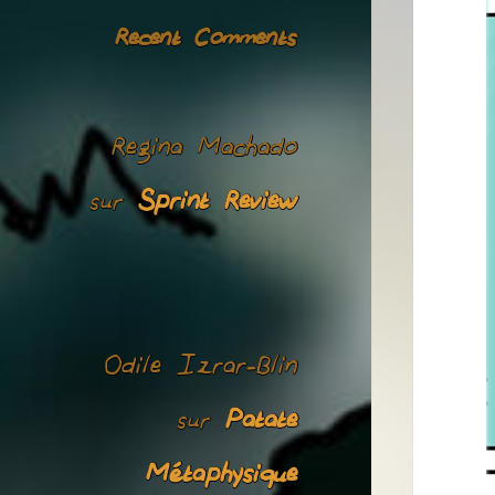
Recent Comments
Regina Machado
Sprint Review
sur
Odile Izrar-Blin
Patate
sur
Métaphysique