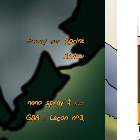
Ramzy
Sprint
sur
Review
nano spray 2
sur
GBA : Leçon n°3.