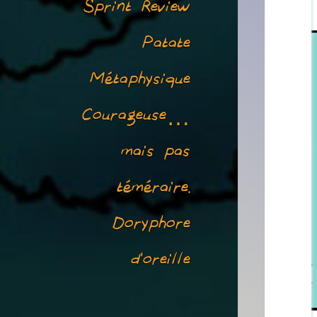
Sprint Review
Patate
Métaphysique
Courageuse…
mais pas
téméraire.
Doryphore
d’oreille