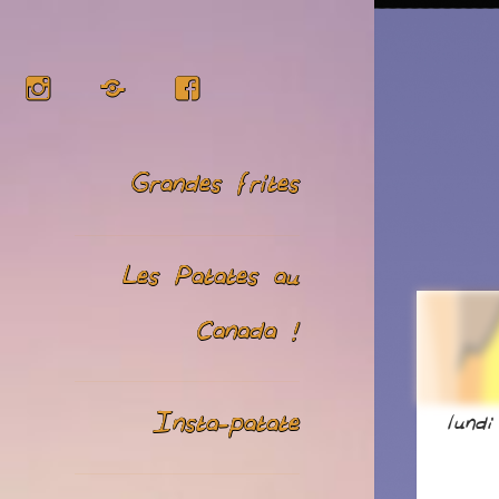
Instagram
RSS
Facebook
Grandes frites
Les Patates au
Canada !
Insta-patate
lundi