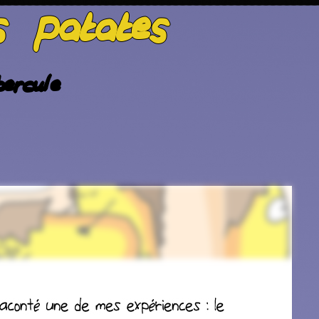
s patates
ercule