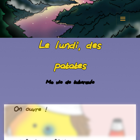
MENU
ET
Le lundi, des
WIDGET
patates
Ma vie de tubercule
On ouvre !