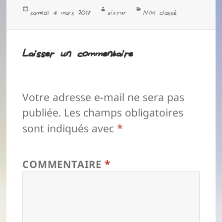
Publié
Auteur
Catégories
sizrar
samedi 4 mars 2017
Non classé
le
Laisser un commentaire
Votre adresse e-mail ne sera pas
publiée.
Les champs obligatoires
*
sont indiqués avec
*
COMMENTAIRE