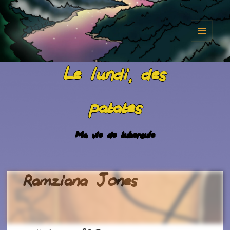
MENU
ET
Le lundi, des
WIDGET
patates
Ma vie de tubercule
Ramziana Jones