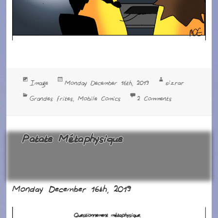
Format
Posted
Author
sizrar
Image
Monday December 16th, 2019
on
Categories
on Sprint Revi
Grandes frites
Mobile Comics
2 Comments
,
Patate Métaphysique
Monday December 16th, 2019