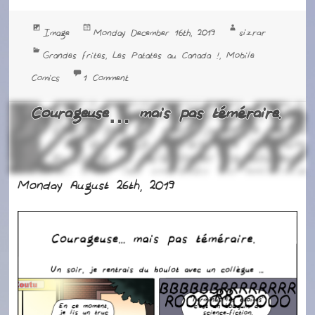
Format
Posted
Author
sizrar
Image
Monday December 16th, 2019
on
Categories
Grandes frites
Les Patates au Canada !
Mobile
,
,
on Patate Métaphysique
Comics
1 Comment
Courageuse… mais pas téméraire.
Monday August 26th, 2019