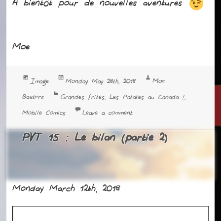
A bientôt pour de nouvelles aventures
Moe
Format
Posted
Author
Moe
Image
Monday May 28th, 2018
on
Categories
Baxters
Grandes frites
Les Patates au Canada !
,
,
on Qu’est-ce que cela fait 
Mobile Comics
Leave a comment
PVT 15 : Le bilan (partie 2)
Monday March 12th, 2018