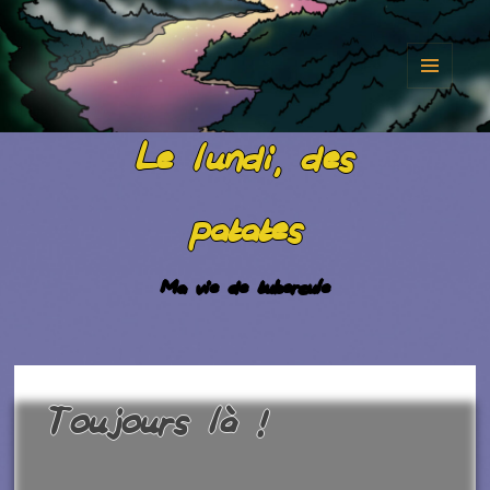
MENU
AND
Le lundi, des
WIDGET
patates
Ma vie de tubercule
Toujours là !