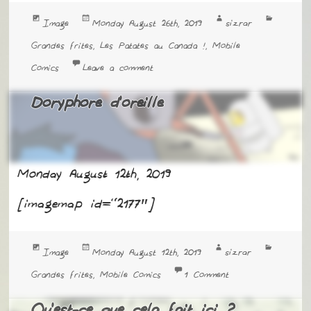
Format
Posted
Author
Categori
sizrar
Image
Monday August 26th, 2019
on
Grandes frites
Les Patates au Canada !
Mobile
,
,
on Courageuse… mais pas témérai
Comics
Leave a comment
Doryphore d’oreille
Monday August 12th, 2019
[imagemap id=”2177″]
Format
Posted
Author
Categori
sizrar
Image
Monday August 12th, 2019
on
on Doryphore d’ore
Grandes frites
Mobile Comics
1 Comment
,