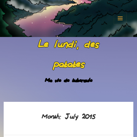
MENU
AND
Le lundi, des
WIDGET
patates
Ma vie de tubercule
July 2015
Month: