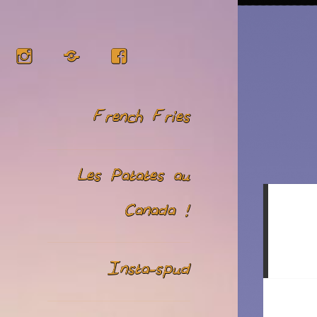
Instagram
RSS
Facebook
French Fries
Les Patates au
Canada !
Insta-spud