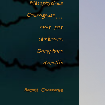
Métaphysique
Courageuse…
mais pas
téméraire.
Doryphore
d’oreille
Recent Comments