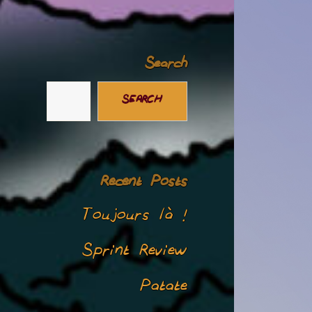
Search
SEARCH
Recent Posts
Toujours là !
Sprint Review
Patate