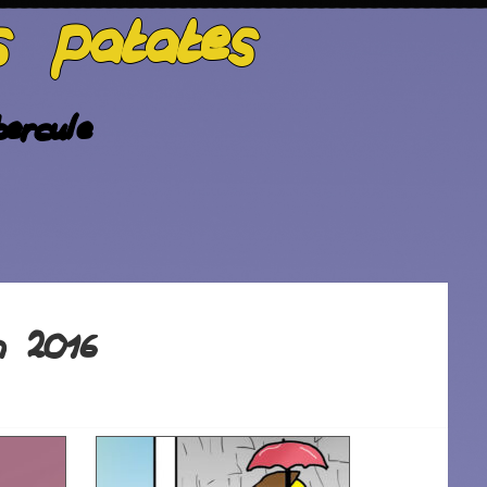
s patates
ercule
h 2016