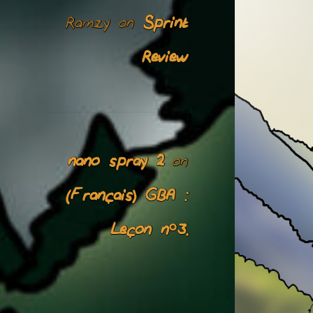
Ramzy
Sprint
on
Review
nano spray 2
on
(Français) GBA :
Leçon n°3.