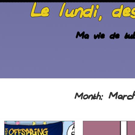
Le lundi, de
Ma vie de tub
Marc
Month: