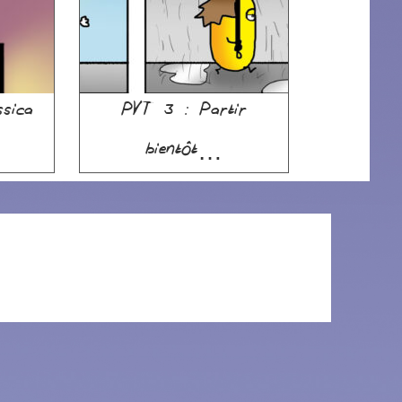
sica
PVT 3 : Partir
bientôt…