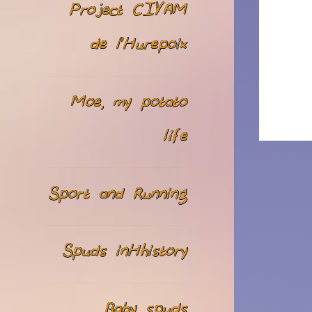
Project CIVAM
de l’Hurepoix
Moe, my potato
life
Sport and Running
Spuds inHhistory
Baby spuds