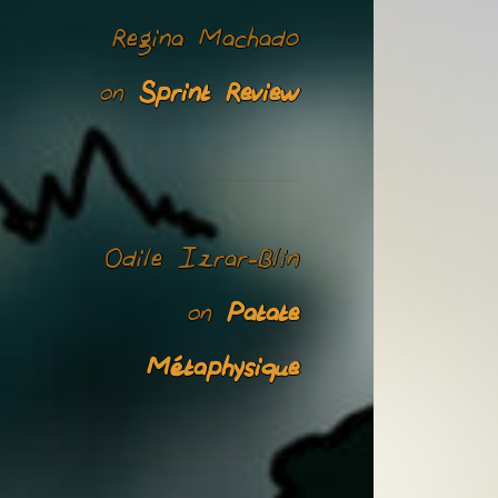
Regina Machado
Sprint Review
on
Odile Izrar-Blin
Patate
on
Métaphysique