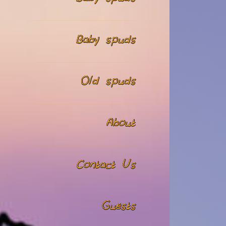
Baby spuds
Old spuds
About
Contact Us
Guests