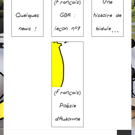
(Français)
Une
Quelques
GBA :
histoire de
news !
leçon n°7
bidule…
(Français)
Poésie
d’Automne