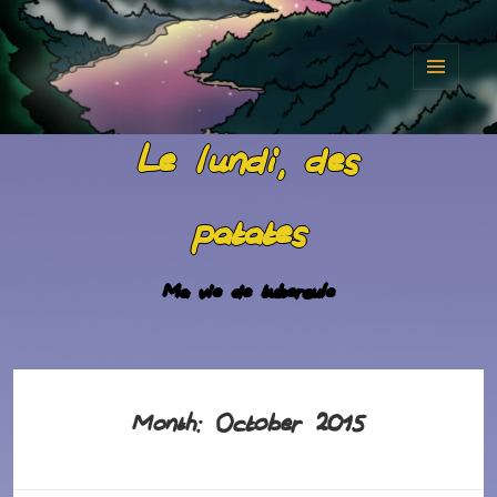
MENU
AND
Le lundi, des
WIDGET
patates
Ma vie de tubercule
October 2015
Month: