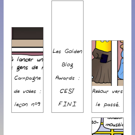
Les Golden
Blog
Campagne
Awards :
de votes :
C’EST
Retour vers
leçon n°9
FINI
le passé.