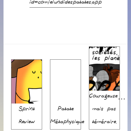
id=com.lelundidespatates.app
Courageuse…
Sprint
Patate
mais pas
Review
Métaphysique
téméraire.