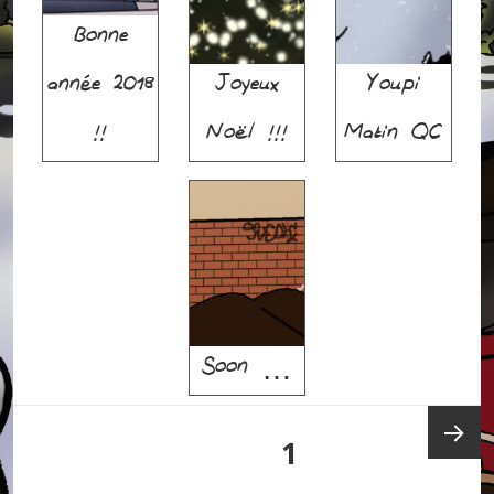
Bonne
année 2018
Joyeux
Youpi
!!
Noël !!!
Matin QC
Soon …
Posts
PAGE
1
pagination