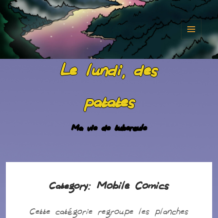
MENU
AND
Le lundi, des
WIDGET
patates
Ma vie de tubercule
Mobile Comics
Category:
Cette catégorie regroupe les planches