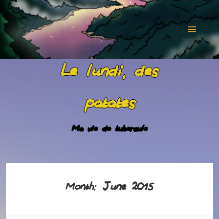
MENU
AND
Le lundi, des
WIDGET
patates
Ma vie de tubercule
June 2015
Month: