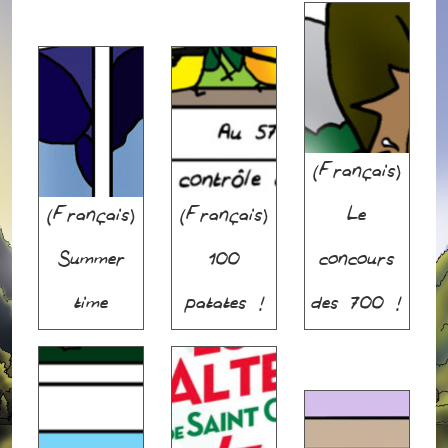
(Français)
(Français)
(Français)
Le
Summer
100
concours
time
patates !
des 700 !